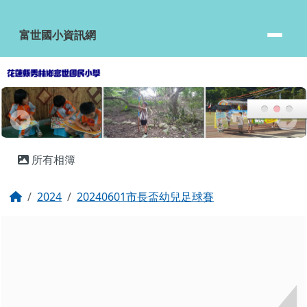
富世國小資訊網
跳至主內容區
富世國小資訊網
頁尾區域
主內容區域
所有相簿
回首頁
2024
20240601市長盃幼兒足球賽