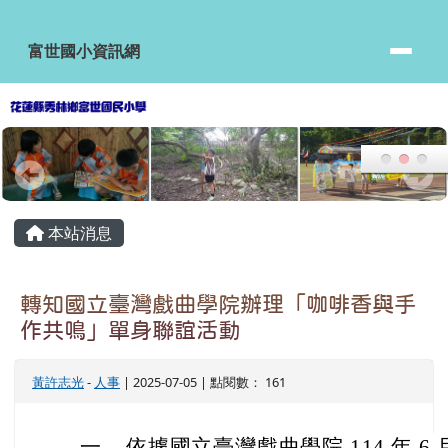
富世國小資訊網
跳至主內容區
富世國小資訊網
頁尾區域
主內容區域
本站消息
轉知國立臺灣戲曲學院辦理「咖啡香與手
作共鳴」單身聯誼活動
黃許志光
-
人事
| 2025-07-05 | 點閱數： 161
一、
依據國立臺灣戲曲學院 114 年 6 月