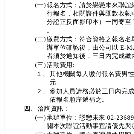
(一)
報名方式：請於戀戀未來聯誼
行報名，相關證件與匯款收執
分證正反面影印本）一同寄至 love@f
。
(二)
繳費方式：符合資格之報名名
辦單位確認後，由公司以 E-M
者須於通知後，三日內完成繳
(三)
活動費用:
１、
其他機關每人缴付報名費男性 1,8
元。
２、
參加人員請務必於三日內完
依報名順序遞補之。
四、
洽詢資訊：
(一)
承辦單位：戀戀未來 02-2368977
關本次聯誼活動事宜請優先與